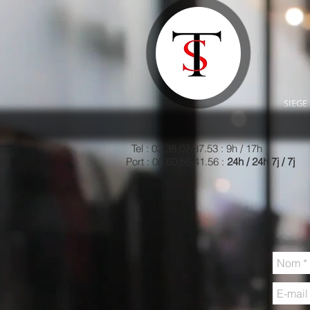
SIEGE 
Tel : 02.38.07.37.53 : 9h / 17h
Port : 06.60.56.41.56 :
24h / 24h 7j / 7j