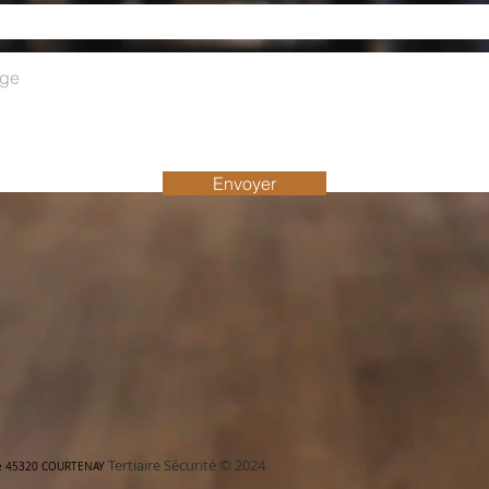
Envoyer
Tertiaire Sécurité © 2024
 45320 COURTENAY