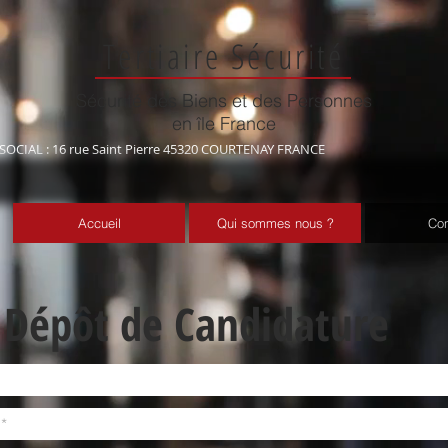
Tertiaire
S
écurité
Sécurité des Biens et des Personnes
en île France
SOCIAL : 16 rue Saint Pierre 45320 COURTENAY FRANCE
Accueil
Qui sommes nous ?
Con
Dépôt de Candidature